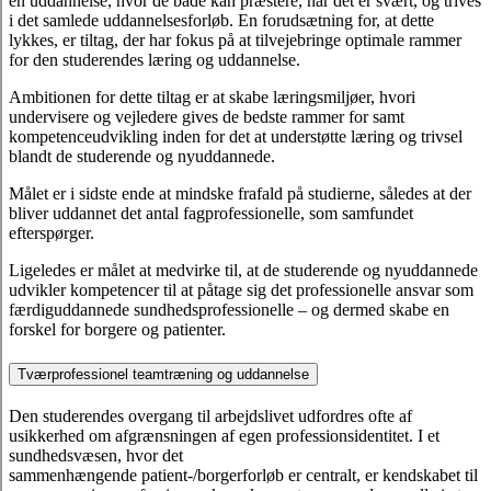
en uddannelse, hvor de både kan præstere, når det er svært, og trives
i det samlede uddannelsesforløb. En forudsætning for, at dette
lykkes, er tiltag, der har fokus på at tilvejebringe optimale rammer
for den studerendes læring og uddannelse.
Ambitionen for dette tiltag er at skabe læringsmiljøer, hvori
undervisere og vejledere gives de bedste rammer for samt
kompetenceudvikling inden for det at understøtte læring og trivsel
blandt de studerende og nyuddannede.
Målet er i sidste ende at mindske frafald på studierne, således at der
bliver uddannet det antal fagprofessionelle, som samfundet
efterspørger.
Ligeledes er målet at medvirke til, at de studerende og nyuddannede
udvikler kompetencer til at påtage sig det professionelle ansvar som
færdiguddannede sundhedsprofessionelle – og dermed skabe en
forskel for borgere og patienter.
Tværprofessionel teamtræning og uddannelse
Den studerendes overgang til arbejdslivet udfordres ofte af
usikkerhed om afgrænsningen af egen professionsidentitet. I et
sundhedsvæsen, hvor det
sammenhængende patient-/borgerforløb er centralt, er kendskabet til