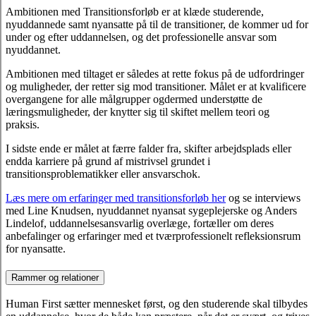
Ambitionen med Transitionsforløb er at klæde studerende,
nyuddannede samt nyansatte på til de transitioner, de kommer ud for
under og efter uddannelsen, og det professionelle ansvar som
nyuddannet.
Ambitionen med tiltaget er således at rette fokus på de udfordringer
og muligheder, der retter sig mod transitioner. Målet er at kvalificere
overgangene for alle målgrupper ogdermed understøtte de
læringsmuligheder, der knytter sig til skiftet mellem teori og
praksis.
I sidste ende er målet at færre falder fra, skifter arbejdsplads eller
endda karriere på grund af mistrivsel grundet i
transitionsproblematikker eller ansvarschok.
Læs mere om erfaringer med transitionsforløb her
og se interviews
med Line Knudsen, nyuddannet nyansat sygeplejerske og Anders
Lindelof, uddannelsesansvarlig overlæge, fortæller om deres
anbefalinger og erfaringer med et tværprofessionelt refleksionsrum
for nyansatte.
Rammer og relationer
Human First sætter mennesket først, og den studerende skal tilbydes