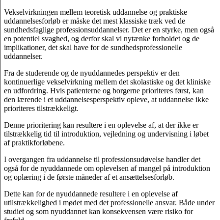
Vekselvirkningen mellem teoretisk uddannelse og praktiske
uddannelsesforløb er måske det mest klassiske træk ved de
sundhedsfaglige professionsuddannelser. Det er en styrke, men også
en potentiel svaghed, og derfor skal vi nytænke forholdet og de
implikationer, det skal have for de sundhedsprofessionelle
uddannelser.
Fra de studerende og de nyuddannedes perspektiv er den
kontinuerlige vekselvirkning mellem det skolastiske og det kliniske
en udfordring. Hvis patienterne og borgerne prioriteres først, kan
den lærende i et uddannelsesperspektiv opleve, at uddannelse ikke
prioriteres tilstrækkeligt.
Denne prioritering kan resultere i en oplevelse af, at der ikke er
tilstrækkelig tid til introduktion, vejledning og undervisning i løbet
af praktikforløbene.
I overgangen fra uddannelse til professionsudøvelse handler det
også for de nyuddannede om oplevelsen af mangel på introduktion
og oplæring i de første måneder af et ansættelsesforløb.
Dette kan for de nyuddannede resultere i en oplevelse af
utilstrækkelighed i mødet med det professionelle ansvar. Både under
studiet og som nyuddannet kan konsekvensen være risiko for