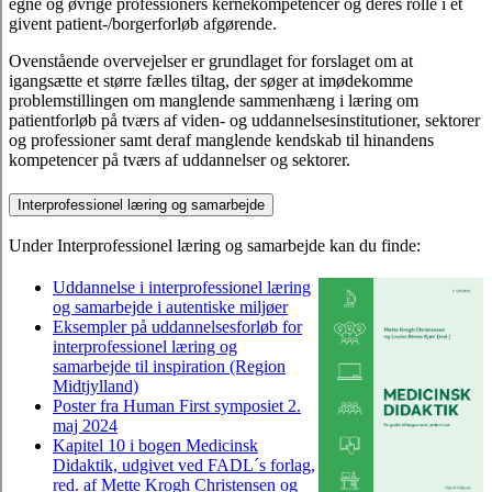
egne og øvrige professioners kernekompetencer og deres rolle i et
givent patient-/borgerforløb afgørende.
Ovenstående overvejelser er grundlaget for forslaget om at
igangsætte et større fælles tiltag, der søger at imødekomme
problemstillingen om manglende sammenhæng i læring om
patientforløb på tværs af viden- og uddannelsesinstitutioner, sektorer
og professioner samt deraf manglende kendskab til hinandens
kompetencer på tværs af uddannelser og sektorer.
Interprofessionel læring og samarbejde
Under Interprofessionel læring og samarbejde kan du finde:
Uddannelse i interprofessionel læring
og samarbejde i autentiske miljøer
Eksempler på uddannelsesforløb for
interprofessionel læring og
samarbejde til inspiration (Region
Midtjylland)
Poster fra Human First symposiet 2.
maj 2024
Kapitel 10 i bogen Medicinsk
Didaktik, udgivet ved FADL´s forlag,
red. af Mette Krogh Christensen og