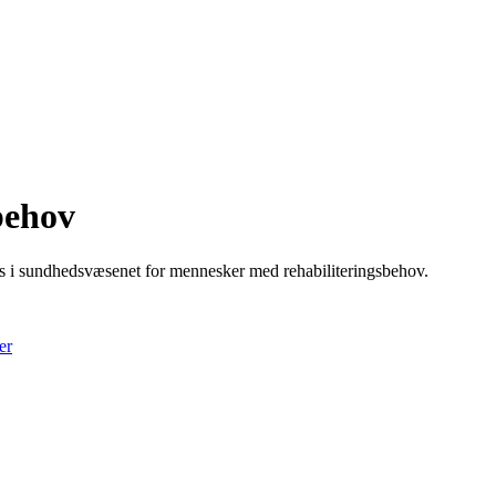
behov
ats i sundhedsvæsenet for mennesker med rehabiliteringsbehov.
er