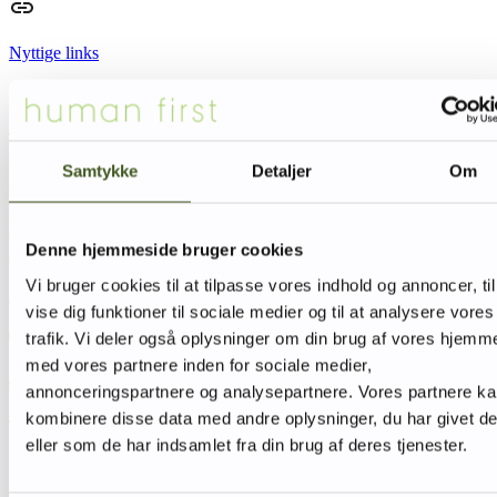
Nyttige links
Til arrangementet vil der være oplæg om, hvordan vi arbejder
sammen inden for neurologi og psykiatri, og de erfaringer der er
Samtykke
Detaljer
Om
gjort inden for neurostimulation.
Der vil være mulighed for videndeling og at netværke. Som deltager
vil du også have mulighed for at bidrage med din egen viden og
Denne hjemmeside bruger cookies
erfaring på området.
Vi bruger cookies til at tilpasse vores indhold og annoncer, til
Se programmet for dagen
.
vise dig funktioner til sociale medier og til at analysere vores
Tilmelding
trafik. Vi deler også oplysninger om din brug af vores hjemm
med vores partnere inden for sociale medier,
Tilmeld dig ved at sende en mail til
mettehp@au.dk
.
annonceringspartnere og analysepartnere. Vores partnere k
kombinere disse data med andre oplysninger, du har givet d
Tilmeldingsfrist den 20. oktober.
eller som de har indsamlet fra din brug af deres tjenester.