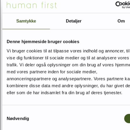
Nyttige links
Samtykke
Detaljer
Om
Hvornår:
19. september og 9. oktober 2024
Hvor:
VIA University College, Birk Centerpark 5, 7400 Herning
Denne hjemmeside bruger cookies
TILMELDING:
Der åbnes for tilmelding ultimo april 2024.
Tilmelding er igennem Plan2Learn.
Vi bruger cookies til at tilpasse vores indhold og annoncer, til
Hør mere om kurset i nedenstående video.
vise dig funktioner til sociale medier og til at analysere vores
trafik. Vi deler også oplysninger om din brug af vores hjemm
med vores partnere inden for sociale medier,
annonceringspartnere og analysepartnere. Vores partnere k
kombinere disse data med andre oplysninger, du har givet d
eller som de har indsamlet fra din brug af deres tjenester.
Gå ind på adressen øverst i denne vejledning for at se videoen.
Samtykkevalg
Nødvendig