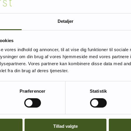
Detaljer
ring” og ”ledelsesforankring” i forhold til tværsektorielle indsatser – 
ookies
ntinen.
se vores indhold og annoncer, til at vise dig funktioner til sociale
rst til mølle-princip.
Tilmelding er igennem Plan2Learn
.
oplysninger om din brug af vores hjemmeside med vores partnere i
ysepartnere. Vores partnere kan kombinere disse data med andr
et fra din brug af deres tjenester.
Præferencer
Statistik
Tillad valgte