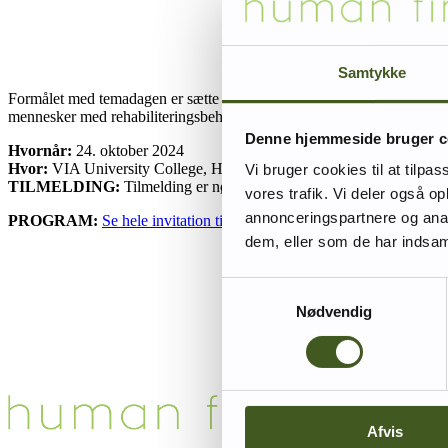
Samtykke
Formålet med temadagen er sætte fokus på emnerne ”relationel koordine
mennesker med rehabiliteringsbehov.
Denne hjemmeside bruger c
Hvornår:
24. oktober 2024
Hvor:
VIA University College, Hedeager 2, 8200 Aarhus N, Gæsteka
Vi bruger cookies til at tilpas
TILMELDING:
Tilmelding er nødvendigt, og pladser tildeles efter fø
vores trafik. Vi deler også 
annonceringspartnere og anal
PROGRAM:
Se hele invitation til temadagen inkl. program her.
dem, eller som de har indsaml
Samtykkevalg
Nødvendig
Afvis